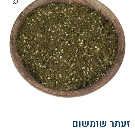
זעתר שומשום