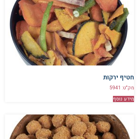
חטיף ירקות
מק"ט: 5941
מידע נוסף