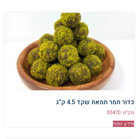
כדור תמר חמאת שקד 4.5 ק”ג
מק"ט: 30470
מידע נוסף