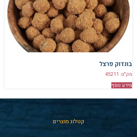
בונדוק פרצל
מק"ט: 45211
מידע נוסף
קטלוג מוצרים