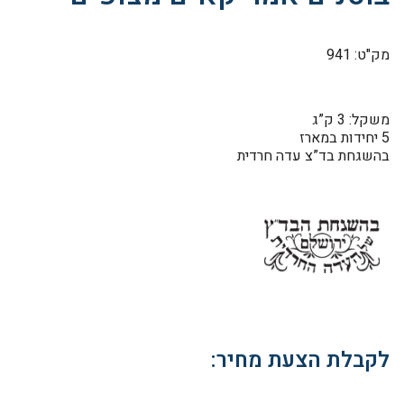
מק"ט: 941
משקל: 3 ק”ג
5 יחידות במארז
בהשגחת בד”צ עדה חרדית
לקבלת הצעת מחיר: