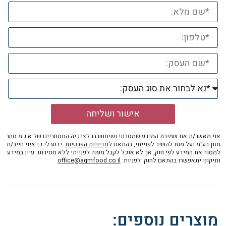
אישור ושליחה
אני מאשר/ת את שמירת המידע שמסרתי ושימוש בו לצרכיה המסחריים של א.ג.מ סחר
מזון בע״מ ועל מנת להשיב לפנייתי, בהתאם ל
מדיניות הפרטיות
. ידוע לי כי איני חייב/ת
למסור את המידע לפי חוק, אך לא אוכל לקבל מענה לפנייתי ללא מסירתו. עיון במידע
ותיקונו יתאפשרו בהתאם לחוק. לפניות:
office@agmfood.co.il
מוצרים נוספים: