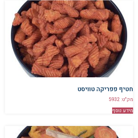
חטיף פפריקה טוויסט
מק"ט: 5932
מידע נוסף