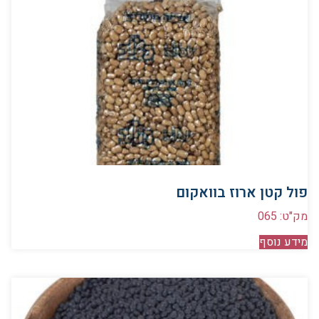
פול קטן ארוז בוואקום
מק"ט: 065
מידע נוסף