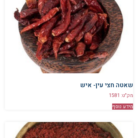
שאטה חצי עין- איש
מק"ט: 1581
מידע נוסף