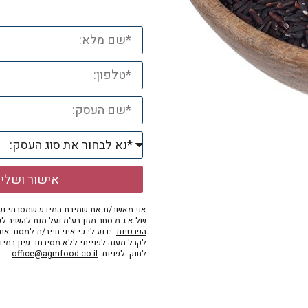
אישור ושלי
אני מאשר/ת את שמירת המידע שמסרתי ושי
של א.ג.מ סחר מזון בע״מ ועל מנת להשיב לפ
הפרטיות
. ידוע לי כי איני חייב/ת למסור א
לקבל מענה לפנייתי ללא מסירתו. עיון במי
לחוק. לפניות:
office@agmfood.co.il