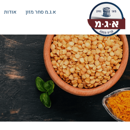
א.ג.מ סחר מזון
אודות