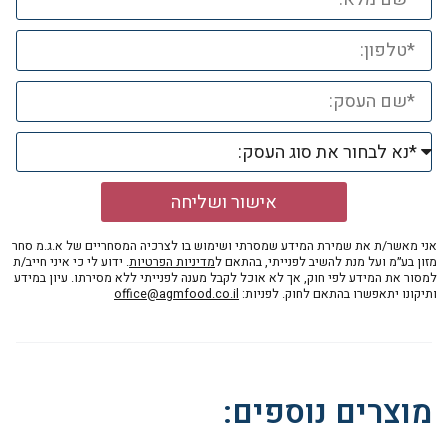
אישור ושליחה
אני מאשר/ת את שמירת המידע שמסרתי ושימוש בו לצרכיה המסחריים של א.ג.מ סחר
מזון בע״מ ועל מנת להשיב לפנייתי, בהתאם ל
מדיניות הפרטיות
. ידוע לי כי איני חייב/ת
למסור את המידע לפי חוק, אך לא אוכל לקבל מענה לפנייתי ללא מסירתו. עיון במידע
ותיקונו יתאפשרו בהתאם לחוק. לפניות:
office@agmfood.co.il
מוצרים נוספים: