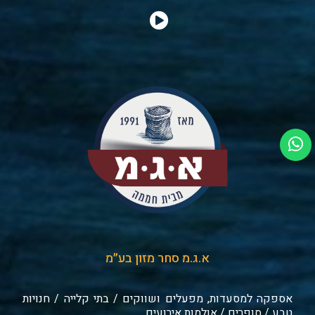
א.ג.מ סחר מזון בע״מ
אספקה למסעדות, מפעלים ושווקים / בתי קלייה / חנויות
טבע / סופרים / אולמות אירועים