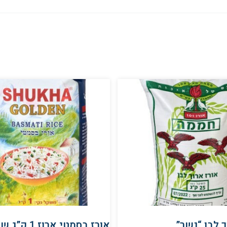
ך לבן “נשר”
אורז בסמטי ארוז 1 ק”ג שוקחה