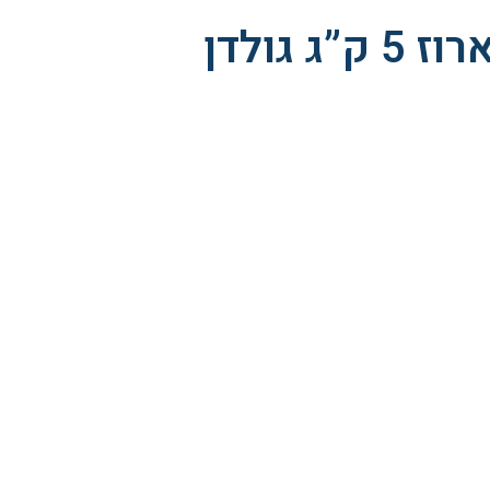
אורז בסמטי ארוז 5 ק”ג גולדן