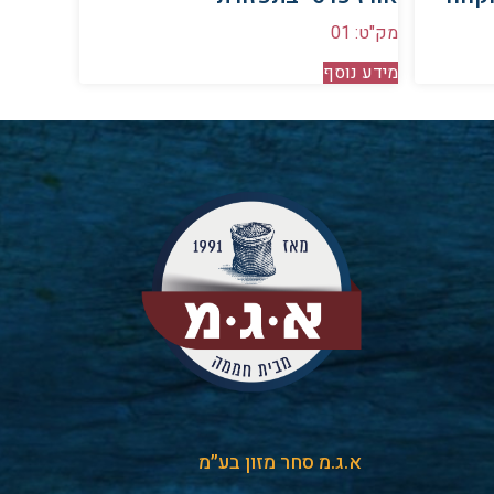
מק"ט: 01
מידע נוסף
א.ג.מ סחר מזון בע״מ