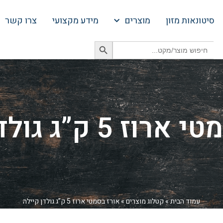
סיטונאות מזון
מוצרים
מידע מקצועי
צרו קשר
Search Button
Search
for:
 5 ק”ג גולדן קיילה
עמוד הבית
»
קטלוג מוצרים
»
אורז בסמטי ארוז 5 ק”ג גולדן קיילה