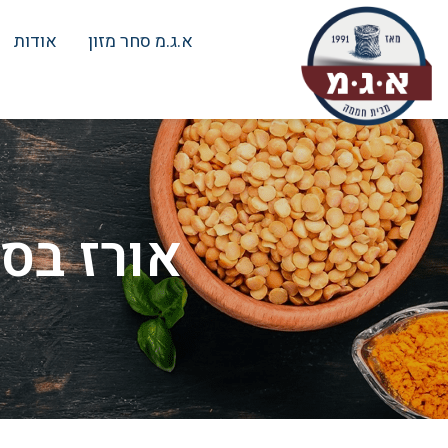
א.ג.מ סחר מזון
אודות
אורז בסמטי ארוז