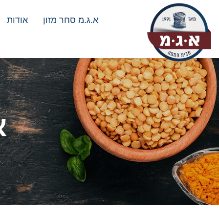
א.ג.מ סחר מזון
אודות
א