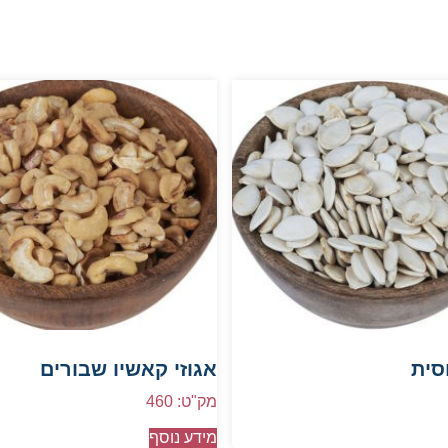
סית
אגוזי קאשיו שבורים
מק"ט: 460
מידע נוסף