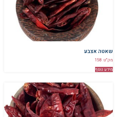
שאטה אצבע
מק"ט: 158
מידע נוסף