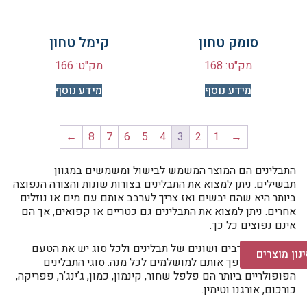
סומק טחון
קימל טחון
מק"ט: 168
מק"ט: 166
מידע נוסף
מידע נוסף
←
8
7
6
5
4
3
2
1
→
התבלינים הם המוצר המשמש לבישול ומשמשים במגוון
תבשילים. ניתן למצוא את התבלינים בצורות שונות והצורה הנפוצה
ביותר היא שהם יבשים ואז צריך לערבב אותם עם מים או נוזלים
אחרים. ניתן למצוא את התבלינים גם כטריים או קפואים, אך הם
אינם נפוצים כל כך.
ישנם סוגים רבים ושונים של תבלינים ולכל סוג יש את הטעם
נון מוצרים
שלו, מה שהופך אותם למושלמים לכל מנה. סוגי התבלינים
הפופולריים ביותר הם פלפל שחור, קינמון, כמון, ג’ינג’ר, פפריקה,
כורכום, אורגנו וטימין.