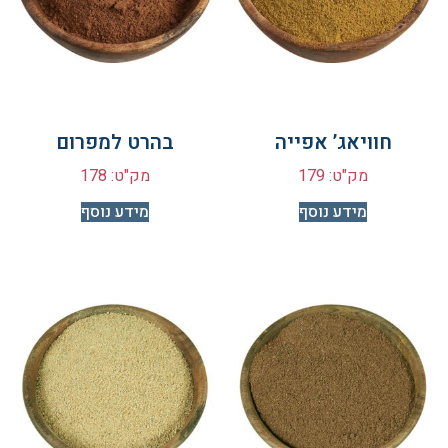
חוויאג’ אפייה
בהרט למפרום
מק"ט: 179
מק"ט: 178
מידע נוסף
מידע נוסף