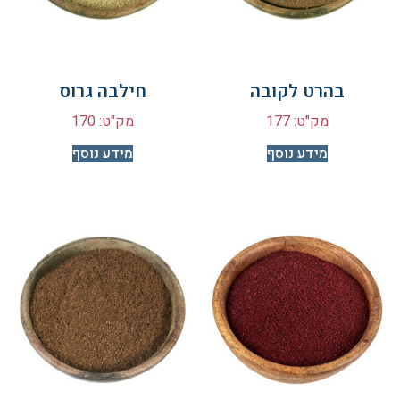
בהרט לקובה
חילבה גרוס
מק"ט: 177
מק"ט: 170
מידע נוסף
מידע נוסף