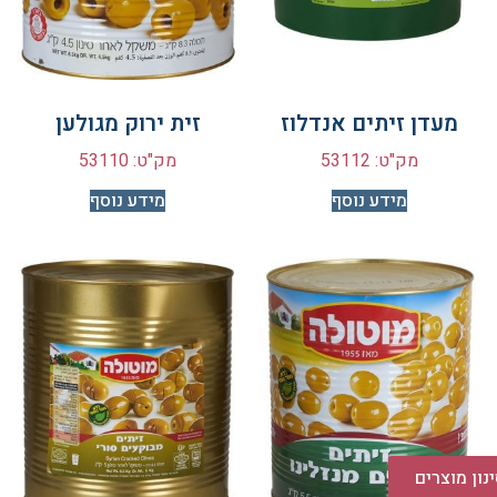
מעדן זיתים אנדלוז
זית ירוק מגולען
מק"ט: 53112
מק"ט: 53110
מידע נוסף
מידע נוסף
נון מוצרים