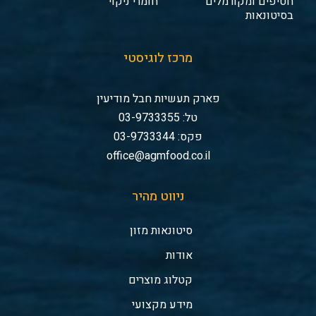
חטיפים ומקורמלים
חומרי ניקוי
בסיטונאות
מרכז לוגיסטי
פארק תעשיות חבל מודיעין
טל: 03-9733355
פקס: 03-9733344
office@agmfood.co.il
ניווט מהיר
סיטונאות מזון
אודות
קטלוג מוצרים
מידע מקצועי