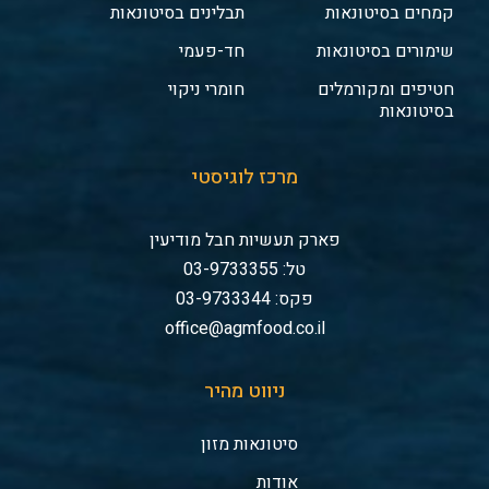
קמחים בסיטונאות
תבלינים בסיטונאות
שימורים בסיטונאות
חד-פעמי
חטיפים ומקורמלים
חומרי ניקוי
בסיטונאות
מרכז לוגיסטי
פארק תעשיות חבל מודיעין
טל: 03-9733355
פקס: 03-9733344
office@agmfood.co.il
ניווט מהיר
סיטונאות מזון
אודות