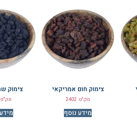
צימוק חום אמריקאי
צימוק שח
מק"ט: 2402
מק"ט: 401
מידע נוסף
מידע 