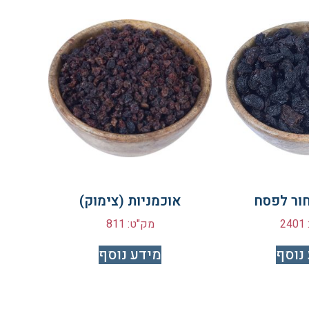
ור לפסח
אוכמניות (צימוק)
2
מק"ט: 811
נוסף
מידע נוסף