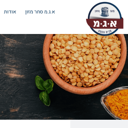
א.ג.מ סחר מזון
אודות