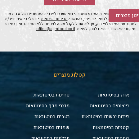
אני מאשר/ת את שמירת המידע שמסרתי ושימוש בו לצרכיה המסחריים של א.ג.מ סחר
נון מוצרים
מזון בע״מ ועל מנת להשיב לפנייתי, בהתאם ל
מדיניות הפרטיות
. ידוע לי כי איני חייב/ת
למסור את המידע לפי חוק, אך לא אוכל לקבל מענה לפנייתי ללא מסירתו. עיון במידע
ותיקונו יתאפשרו בהתאם לחוק. לפניות:
office@agmfood.co.il
קטלוג מוצרים
אורז בסיטונאות
טחינות בסיטונאות
פיצוחים בסיטונאות
מוצרי מדף בסיטונאות
פירות יבשים בסיטונאות
רטבים בסיטונאות
קטניות בסיטונאות
שמנים בסיטונאות
קמחים בסיטונאות
תבלינים בסיטונאות