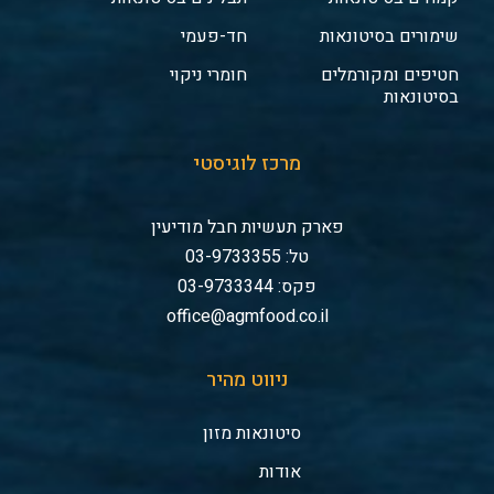
שימורים בסיטונאות
חד-פעמי
חטיפים ומקורמלים
חומרי ניקוי
בסיטונאות
מרכז לוגיסטי
פארק תעשיות חבל מודיעין
טל: 03-9733355
פקס: 03-9733344
office@agmfood.co.il
ניווט מהיר
סיטונאות מזון
אודות