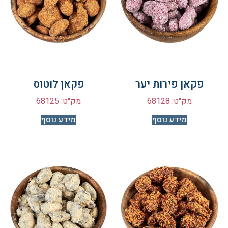
פקאן פירות יער
פקאן לוטוס
מק"ט: 68128
מק"ט: 68125
מידע נוסף
מידע נוסף