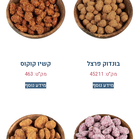
בונדוק פרצל
קשיו קוקוס
מק"ט: 45211
מק"ט: 463
מידע נוסף
מידע נוסף