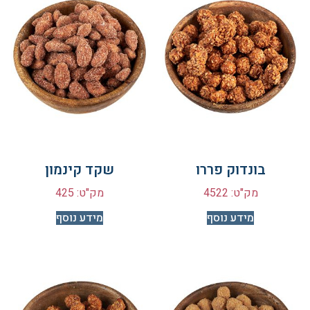
בונדוק פררו
שקד קינמון
מק"ט: 4522
מק"ט: 425
מידע נוסף
מידע נוסף