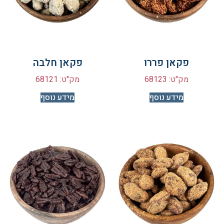
פקאן פררו
פקאן חלבה
מק"ט: 68123
מק"ט: 68121
מידע נוסף
מידע נוסף