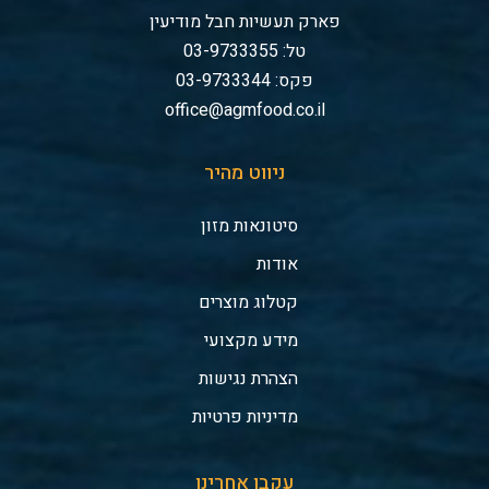
פארק תעשיות חבל מודיעין
טל: 03-9733355
פקס: 03-9733344
office@agmfood.co.il
ניווט מהיר
סיטונאות מזון
אודות
קטלוג מוצרים
מידע מקצועי
הצהרת נגישות
מדיניות פרטיות
עקבו אחרינו