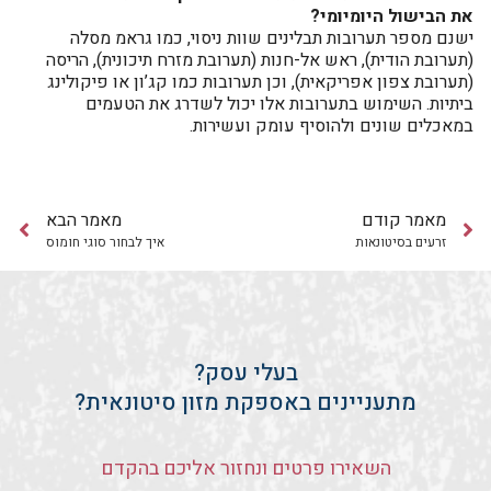
את הבישול היומיומי?
ישנם מספר תערובות תבלינים שוות ניסוי, כמו גראמ מסלה
(תערובת הודית), ראש אל-חנות (תערובת מזרח תיכונית), הריסה
(תערובת צפון אפריקאית), וכן תערובות כמו קג’ון או פיקולינג
ביתיות. השימוש בתערובות אלו יכול לשדרג את הטעמים
במאכלים שונים ולהוסיף עומק ועשירות.
מאמר קודם
מאמר הבא
זרעים בסיטונאות
איך לבחור סוגי חומוס
בעלי עסק?
מתעניינים באספקת מזון סיטונאית?
השאירו פרטים ונחזור אליכם בהקדם