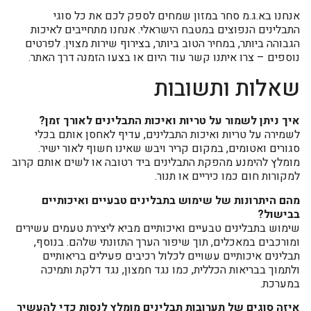
אנחנו בא.ג.מ סחר במזון שמחים לספק לכם את כל סוגי
התבלינים הנפוצים במטבח הישראלי. אנחנו מתחייבים לאיכות
הגבוהה ביותר, במחיר הטוב ביותר, בצירוף שירות מצוין. לפרטים
נוספים – צרו איתנו קשר עוד היום או בצעו הזמנה דרך האתר.
שאלות ותשובות
איך ניתן לשמור על טריות ואיכות התבלינים לאורך זמן?
לשמירה על טריות ואיכות התבלינים, עדיף לאחסן אותם בכלי
סגורים ואטומים, במקום קריר ויבש שאינו חשוף לאור ישיר.
מומלץ להימנע מהפקת התבלינים ביד רטובה או לשים אותם קרוב
למקורות חום כמו כיריים או תנור.
מהם היתרונות של שימוש בתבלינים טבעיים ואיכותיים
בבישול?
שימוש בתבלינים טבעיים ואיכותיים מביא ליצירת טעמים עשירים
ומורכבים במאכלים, תוך שיפור הערך התזונתי שלהם. בנוסף,
תבלינים איכותיים עשויים לכלול רכיבים פעילים בריאותיים
ולתמוך בבריאות הכללית, כמו נגד חמצון, נגד דלקת ותמיכה
במערכת.
איזה סוגים של תערובות תבלינים מומלץ לנסות כדי להעשיר