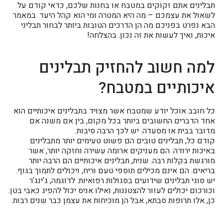
תבלינים אתם זקוקים במטבח או בחנות שלכם, כדאי קודם על
לשאול את עצמכם – מה היא המטרה ומי הוא קהל היעד. במאמר
הבא נפרט בפניכם מה הן הדרכים הטובות ביותר לבחור תבליני
איכות, ואיך לעשות את זה נכון. בהצלחה!
למה חשוב להחזיק תבלינים
איכותיים במטבח?
כל חובב אוכל יודע שמטבח אשר מצויד בתבלינים איכותיים הוא
אחד הדברים החשובים ביותר בכל מקום, בין אם משנה אם
מדובר בבית או מסעדה. יש לכך הרבה סיבות.
קודם כל, תבלינים טובים הם פשוט טעימים יותר מתבלינים
באיכות ירודה. הם מעניקים ארומה עשירה וחזקה יותר, אשר
מורגשת בקלות רבה. שנית, תבלינים איכותיים הם הרבה יותר
בריאים. הם אינם מכילים תוספי טעם וריח, ויכולים לתמוך בגוף.
יש סוגי תבלינים שידועים בסגולות רפואיות: לדוגמה, ג’ינג’ר
וכורכום יכולים לעזור להצטננות, ואילו אניס יכול להפיג כאבי בטן.
כן, אלו תרופות סבתא, אבל הן מוכיחות את עצמן כבר שנים רבות.