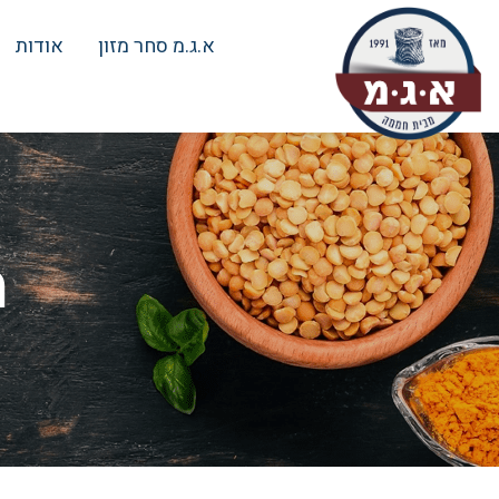
א.ג.מ סחר מזון
אודות
מ