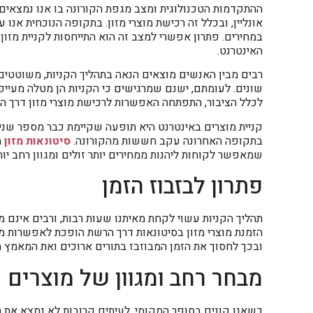
ההתקדמות הטכנולוגית ומצב מגפת הקורונה בו אנו נמצאי
אונליין, ובכלל זה רכישת מוצרי מזון. בתקופה הנוכחית אנו 
במחירים. פתרון אפשרי למצב זה הוא התייחסות לקניית מזון ב
האינטרנט.
רבים מבין האנשים מוצאים הנאה בתהליך הקניות, משוטטים 
שונים. לעומתם, ישנם שמרגישים כי הקניות הן מטלה מעייפ
לכלל הציבור, התפתחה האפשרות לרכישת מוצרי מזון דרך הא
קניית מוצרים באינטרנט היא תופעה שקיימת כבר מספר שנים
בתקופה האחרונה עקב חששות מהקורונה.
סיטונאות מזון
מ
שמאפשר לקוחות ליהנות ממחירים יותר זולים ומגוון רחב יות
פתרון לבזבוז הזמן
תהליך הקניות עשוי לקחת מאיתנו שעות רבות, ורבים אינם מ
הזמנת מוצרי מזון בסיטונאות דרך הרשת הופכת לאפשרות מצו
ובכך לחסוך את הזמן המבוזבז בתורים ארוכים ואת המאמץ ה
מבחר רחב ומגוון של מוצרים
כשאנו קונים בסופר המקומי, לעיתים קרובות לא נמצא את 