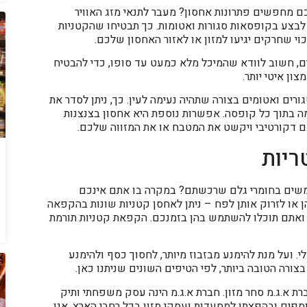
כם מחפשים פתרונות אחסון? מעבר לתנאי מזג האוויר
 לבצע בקופסאות סגורות ואטומות. כך תבטיחו שהקטניות
יכוי שחרקים יגיעו למזון או לאזור האחסון שלכם.
ם, חשוב לוודא שהמיכל מלא כמעט עד סופו, כדי להבטיח
ון איטי יותר.
סגורים ואטומים בצורה שתהיה נעימה לעין. כך, ניתן לסדר את
 בתוך כל קופסה. אפשרות נוספת היא אחסון בצנצנות
גם דקורטיבי ויקשט את המטבח או את המזווה שלכם.
ריות
שים בחומרי גלם שרכשתם? במקרה בו אתם אינכם
 או לזרוק אותן לפח – ניתן לאחסן קטניות שונות בהקפאה
, ואתם תוכלו להשתמש בהן בזמנכם. הקפאת קטניות תורמת
י. ועל מנת להימנע מבזבוז מיותר, לחסוך כסף ולהימנע
ורה הטובה ביותר, לפי הטיפים השונים שניתנו כאן.
ת א.ג.מ סחר מזון. חברת א.ג.מ הינה עסק משפחתי ותיק
וספים ובהפצתו למסעדות ועסקי מזון בכל רחבי הארץ. אנו