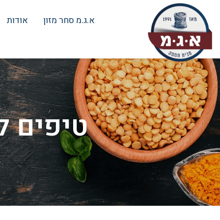
א.ג.מ סחר מזון
אודות
טיפים ל