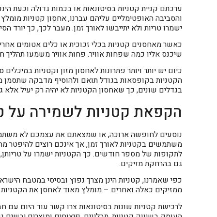
ערכתם קניית קטניות בסיטונאות או בכמות גדולה וכעת הינ
והסביבה האופטימליים עליהם עברנו, אחסון קטניות מומלץ
ישמרו טריות ולא יתייבשו לאורך זמן. מעבר לכך, כך יורד הס
כאשר מאחסנים קטניות בכלי זכוכית או כלים אטומים אחרי
שיכנס אליו כמה שפחות אוויר. פחות אוויר משמעו תהליך חמצ
כיום יש יותר ויותר פתרונות לאחסון מזון וקטניות במיכלים 
הקטניות בקופסאות בגודל תואם ולהוסיף מדבקה שתסמן מה
בגדלים שונים, כך שאחסון הקטניות לא יהיה רק יעיל אלא 
הקפאת קטניות לשמירה על ט
נוסעים לחופשה ארוכה, או שמצאתם את עצמכם לא משתמ
משתמשים בקטניות לאורך זמן, אך אינכם רוצים להיפטר מהן
לתקופות של מספר חודשים. כך הקטניות ישמרו על טריותן
גם בהרחקת מזיקים.
כפי שאמרנו, קטניות הינן מצרך נפוץ ובסיסי במטבח הישראל
ממזיקים כאלה ואחרים – מומלץ מאוד לאחסן את הקטניות בצ
לרכישת קטניות שונות בסיטונאות צרו קשר עוד היום עם חבר
העוסק בשיווק קטניות, תבלינים, פיצוחים ומוצרים יבשים נ