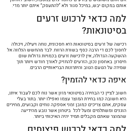
אותם במקום יבש, במיכל סגור ולא “להתעסק” איתם יותר מדי.
למה כדאי לרכוש זרעים
בסיטונאות?
רכישה של
זרעים בסיטונאות
היא חסכונית, נוחה ויעילה, ויכולה
לחסוך לכם די הרבה כסף בשורת הרווח. לבד מהחשש הנלווה אל
ההשקעה הגדולה, אין לרכישת זרעים בכמויות גדולות שום
חיסרון. באחסון נכון, הזרעים להחזיק לאורך חודש ויותר תוך
שמירה על הטעם הטוב והיתרונות הבריאותיים הרבים.
איפה כדאי להזמין?
חשוב לציין כי הבחירה בסיטונאי מזון אשר נוח לכם לעבוד איתו,
היא חשובה כמו בחירת המוצר עצמו ואפילו יותר. בתור בעלי
עסקים, אתם צריכים כמובן זמני אספקה נוחים וקבועים, מחירים
הוגנים ומשתלמים ומעל לכל ביטחון אשר נובע מהידיעה
שהמוצר שאתם מקבלים תמיד יהיה האיכותי ביותר.
למה כדאי לרכוש פיצוחים